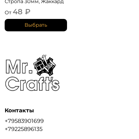
Стропа 30мм, Жаккард
48 ₽
От
Выбрать
Контакты
+79583901699
+79225896135