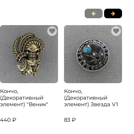
Кончо,
Кончо,
К
(Декоративный
(Декоративный
(
элемент) "Веник"
элемент) Звезда V1
э
б
440 ₽
83 ₽
29