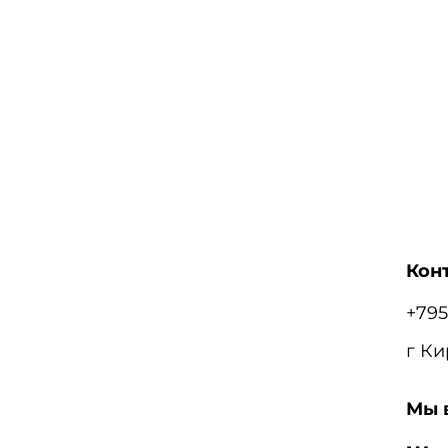
Кон
+795
г Ки
Мы 