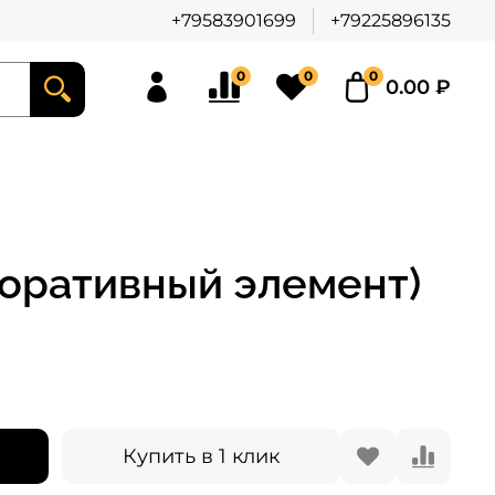
+79583901699
+79225896135
0
0
0
0.00 ₽
коративный элемент)
Купить в 1 клик