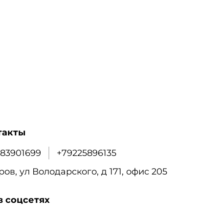
такты
83901699
+79225896135
ров, ул Володарского, д 171, офис 205
в соцсетях