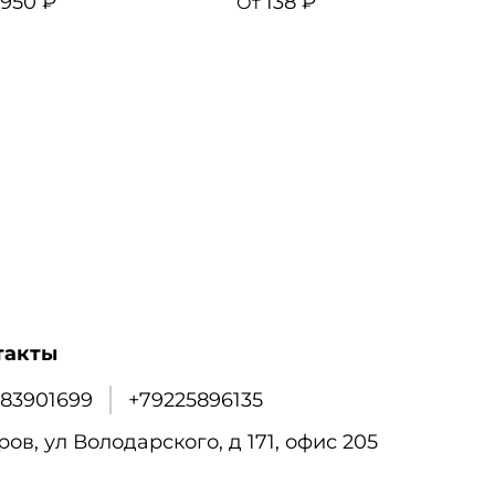
950 ₽
138 ₽
5
От
такты
83901699
+79225896135
ров, ул Володарского, д 171, офис 205