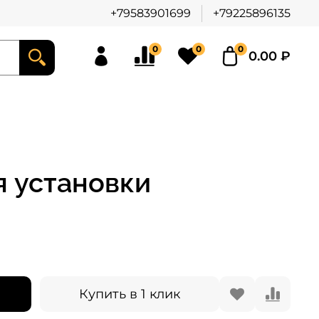
+79583901699
+79225896135
0
0
0
0.00 ₽
я установки
ы
Купить в 1 клик