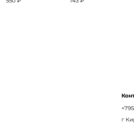
550 ₽
143 ₽
Кон
+795
г Ки