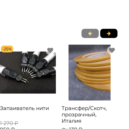
-25%
Запаиватель нити
Трансфер/Скотч,
С
прозрачный,
д
Италия
1 270 ₽