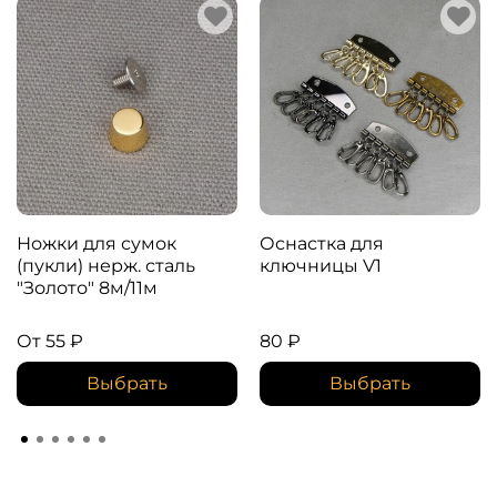
Ножки для сумок
Оснастка для
(пукли) нерж. сталь
ключницы V1
"Золото" 8м/11м
От
55 ₽
80 ₽
Выбрать
Выбрать