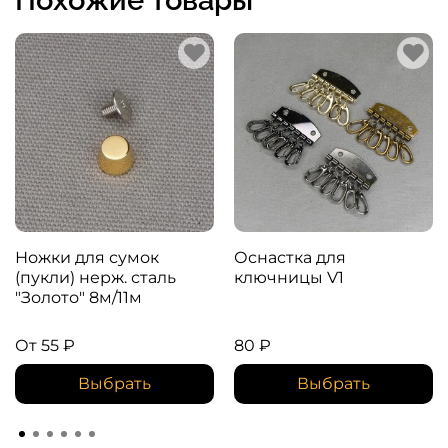
Ножки для сумок
Оснастка для
(пукли) нерж. сталь
ключницы V1
"Золото" 8м/11м
От
55 ₽
80 ₽
Выбрать
Выбрать