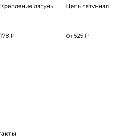
Крепление латунь
Цепь латунная
Ц
с
178 ₽
525 ₽
От
О
такты