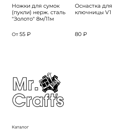
Ножки для сумок
Оснастка для
(пукли) нерж. сталь
ключницы V1
"Золото" 8м/11м
55 ₽
80 ₽
От
Каталог