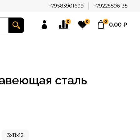
+79583901699
+79225896135
0
0
0
0.00 ₽
авеющая сталь
3х11х12