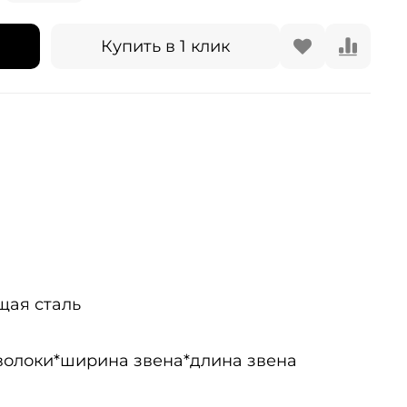
Купить в 1 клик
щая сталь
волоки*ширина звена*длина звена